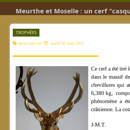
Meurthe et Moselle : un cerf "casq
TROPHÉES
aucun mot clé
mardi 09 mars 2021
Ce cerf a été tir
dans le massif de
chevillures qui 
6,380 kg, comport
phénomène a été
crânienne. La cota
J-M.T.