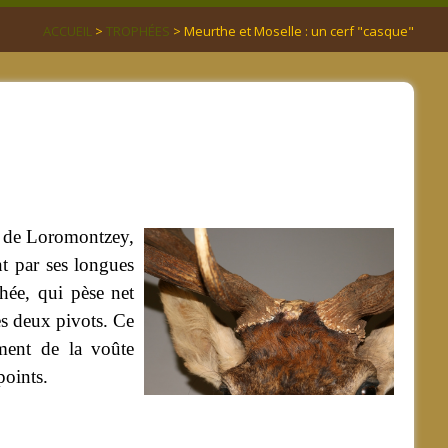
ACCUEIL
>
TROPHÉES
> Meurthe et Moselle : un cerf "casque"
re de Loromontzey,
nt par ses longues
hée, qui pèse net
es deux pivots. Ce
ment de la voûte
points.