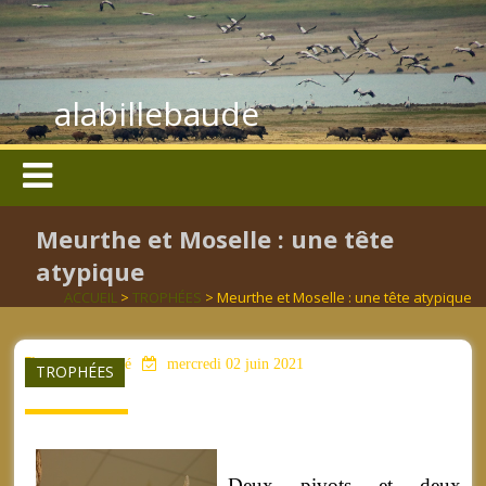
alabillebaude
Meurthe et Moselle : une tête
atypique
ACCUEIL
>
TROPHÉES
> Meurthe et Moselle : une tête atypique
aucun mot clé
mercredi 02 juin 2021
TROPHÉES
Deux pivots et deux