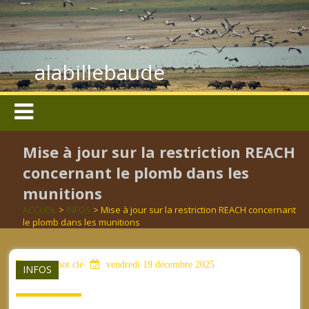
alabillebaude
Mise à jour sur la restriction REACH
concernant le plomb dans les
munitions
ACCUEIL
>
INFOS
> Mise à jour sur la restriction REACH concernant
le plomb dans les munitions
aucun mot clé
vendredi 19 décembre 2025
INFOS