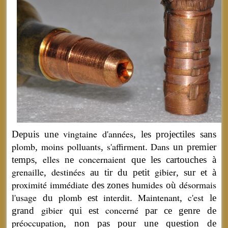
vingtaine
d'années
Depuis
une
, les projectiles sans
plomb
moins
polluants
s'affirment
Dans
,
,
.
un premier
elles
concernaient
temps,
ne
que les cartouches à
grenaille
destinées
gibier
,
au tir du petit
, sur et à
proximité
immédiate
humides
désormais
des zones
où
l'usage
plomb
interdit
Maintenant
c'est
du
est
.
,
le
gibier
concerné
grand
qui est
par ce genre de
préoccupation
, non pas pour une question de