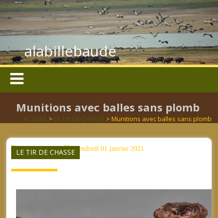
alabillebaude
Munitions avec balles sans plomb
ACCUEIL
>
LE TIR DE CHASSE
> Munitions avec balles sans plomb
aucun mot clé
vendredi 01 janvier 2021
LE TIR DE CHASSE