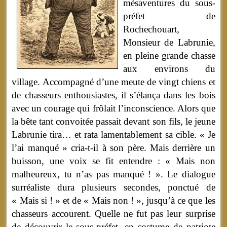
mésaventures du sous-
préfet de
Rochechouart,
Monsieur de Labrunie,
en pleine grande chasse
aux environs du
village. Accompagné d’une meute de vingt chiens et
de chasseurs enthousiastes, il s’élança dans les bois
avec un courage qui frôlait l’inconscience. Alors que
la bête tant convoitée passait devant son fils, le jeune
Labrunie tira… et rata lamentablement sa cible. « Je
l’ai manqué » cria-t-il à son père. Mais derrière un
buisson, une voix se fit entendre : « Mais non
malheureux, tu n’as pas manqué ! ». Le dialogue
surréaliste dura plusieurs secondes, ponctué de
« Mais si ! » et de « Mais non ! », jusqu’à ce que les
chasseurs accourent. Quelle ne fut pas leur surprise
de découvrir le sous-préfet, en costume de patriote