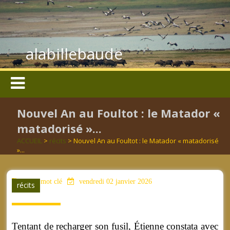
alabillebaude
Nouvel An au Foultot : le Matador «
matadorisé »...
ACCUEIL
>
récits
> Nouvel An au Foultot : le Matador « matadorisé
»...
aucun mot clé
vendredi 02 janvier 2026
récits
Tentant de recharger son fusil, Étienne constata avec