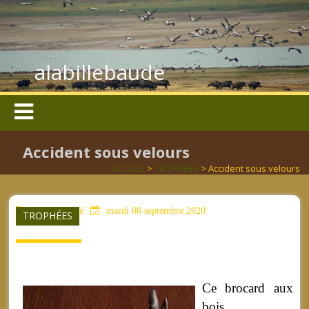
alabillebaude
Accident sous velours
ACCUEIL
>
TROPHÉES
> Accident sous velours
aucun mot clé
mardi 08 septembre 2020
TROPHÉES
Ce brocard aux
bois