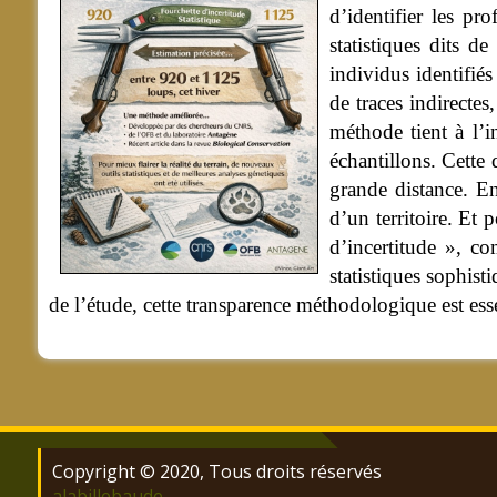
d’identifier les pr
statistiques dits d
individus identifiés
de traces indirecte
méthode tient à l’i
échantillons. Cette
grande distance. En
d’un territoire. Et 
d’incertitude », c
statistiques sophist
de l’étude, cette transparence méthodologique est esse
Copyright © 2020, Tous droits réservés
alabillebaude