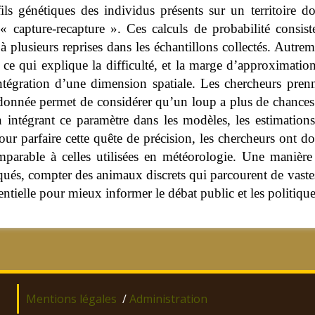
ofils génétiques des individus présents sur un territoire d
e « capture-recapture ». Ces calculs de probabilité consist
 à plusieurs reprises dans les échantillons collectés. Autre
s, ce qui explique la difficulté, et la marge d’approximati
ntégration d’une dimension spatiale. Les chercheurs pren
 donnée permet de considérer qu’un loup a plus de chances 
 intégrant ce paramètre dans les modèles, les estimation
pour parfaire cette quête de précision, les chercheurs ont do
omparable à celles utilisées en météorologie. Une manièr
iqués, compter des animaux discrets qui parcourent de vastes 
ntielle pour mieux informer le débat public et les politiqu
Mentions légales
/
Administration