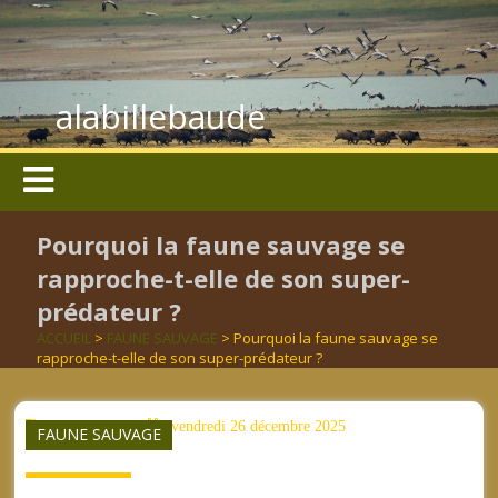
alabillebaude
Pourquoi la faune sauvage se
rapproche-t-elle de son super-
prédateur ?
ACCUEIL
>
FAUNE SAUVAGE
> Pourquoi la faune sauvage se
rapproche-t-elle de son super-prédateur ?
aucun mot clé
vendredi 26 décembre 2025
FAUNE SAUVAGE