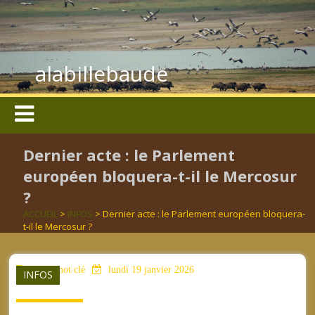
alabillebaude
Dernier acte : le Parlement
européen bloquera-t-il le Mercosur
?
ACCUEIL
>
INFOS
> Dernier acte : le Parlement européen bloquera-
t-il le Mercosur ?
aucun mot clé
lundi 19 janvier 2026
INFOS