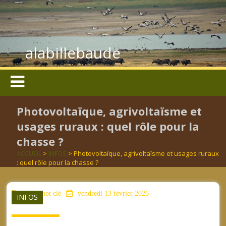
alabillebaude
Photovoltaïque, agrivoltaïsme et
usages ruraux : quel rôle pour la
chasse ?
ACCUEIL
>
INFOS
> Photovoltaïque, agrivoltaïsme et usages ruraux
: quel rôle pour la chasse ?
aucun mot clé
vendredi 13 février 2026
INFOS