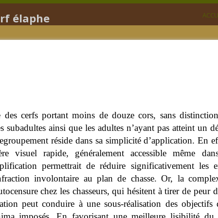
erf élaphe
ACCU
 des cerfs portant moins de douze cors, sans distinction
es subadultes ainsi que les adultes n’ayant pas atteint un
regroupement réside dans sa simplicité d’application. En e
tère visuel rapide, généralement accessible même dans
plification permettrait de réduire significativement les 
nfraction involontaire au plan de chasse. Or, la comple
utocensure chez les chasseurs, qui hésitent à tirer de peur d
uation peut conduire à une sous-réalisation des objecti
ima imposés. En favorisant une meilleure lisibilité du d