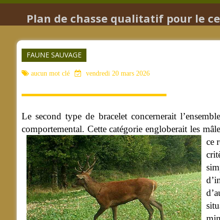
Plan de chasse qualitatif pour le c
FAUNE SAUVAGE
aucun mot clé
vendredi 20 mars 2026
Le second type de bracelet concernerait l’ensemble
comportemental. Cette catégorie engloberait les mâl
ce 
cri
sim
d’i
d’a
sit
min