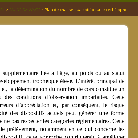
EIL
>
FAUNE SAUVAGE
> Plan de chasse qualitatif pour le cerf élaphe
 supplémentaire liée à l’âge, au poids ou au statut
 développement trophéique élevé.
L’intérêt principal de
ffet, la détermination du nombre de cors constitue un
 des conditions d’observation imparfaites. Cette
erreurs d’appréciation et, par conséquent, le risque
xité des dispositifs actuels peut générer une forme
e ne pas respecter les catégories réglementaires. Cette
fs de prélèvement, notamment en ce qui concerne les
ispositif, cette approche contribuerait à améliorer