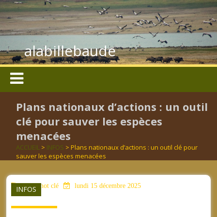
alabillebaude
Plans nationaux d’actions : un outil
clé pour sauver les espèces
menacées
ACCUEIL
>
INFOS
> Plans nationaux d’actions : un outil clé pour
sauver les espèces menacées
aucun mot clé
lundi 15 décembre 2025
INFOS