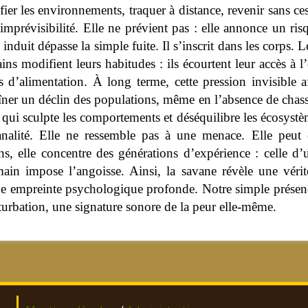
ier les environnements, traquer à distance, revenir sans c
 imprévisibilité. Elle ne prévient pas : elle annonce un ris
s induit dépasse la simple fuite. Il s’inscrit dans les corp
ns modifient leurs habitudes : ils écourtent leur accès à l’
 d’alimentation. À long terme, cette pression invisible aff
îner un déclin des populations, même en l’absence de chass
 qui sculpte les comportements et déséquilibre les écosystè
analité. Elle ne ressemble pas à une menace. Elle peut 
, elle concentre des générations d’expérience : celle d’
main impose l’angoisse. Ainsi, la savane révèle une véri
ne empreinte psychologique profonde. Notre simple présence 
urbation, une signature sonore de la peur elle-même.