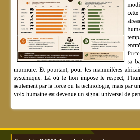
modif
cette
stres
humai
temps
entra
force
sa b
murmure. Et pourtant, pour les mammifères africains
systémique. Là où le lion impose le respect, l’hu
seulement par la force ou la technologie, mais par u
voix humaine est devenue un signal universel de pert