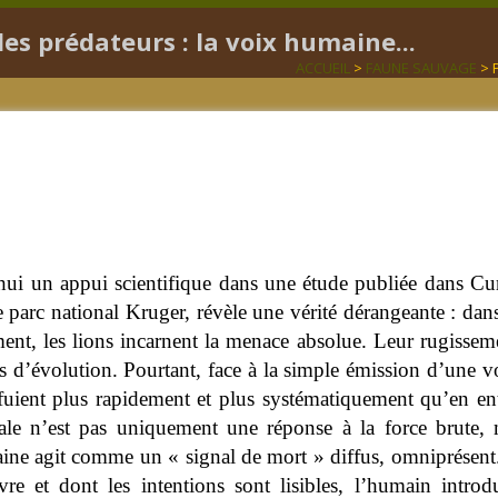
des prédateurs : la voix humaine...
ACCUEIL
>
FAUNE SAUVAGE
> P
d’hui un appui scientifique dans une étude publiée dans Cu
arc national Kruger, révèle une vérité dérangeante : dans l
ent, les lions incarnent la menace absolue. Leur rugissem
es d’évolution. Pourtant, face à la simple émission d’une v
es fuient plus rapidement et plus systématiquement qu’en e
ale n’est pas uniquement une réponse à la force brute,
ne agit comme un « signal de mort » diffus, omniprésent.
vre et dont les intentions sont lisibles, l’humain introd