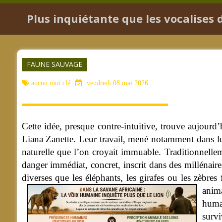
Plus inquiétante que les vocalises 
FAUNE SAUVAGE
aucun mot clé
vendredi 08 mai 2026
Cette idée, presque contre-intuitive, trouve aujour
Liana Zanette. Leur travail, mené notamment dans le p
naturelle que l’on croyait immuable. Traditionnellem
danger immédiat, concret, inscrit dans des millénair
diverses que les éléphants, les girafes ou les zèbr
anim
humai
survi