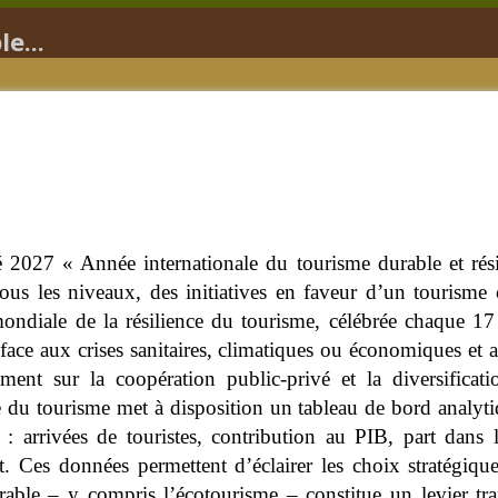
e...
027 « Année internationale du tourisme durable et résili
ous les niveaux, des initiatives en faveur d’un tourisme 
 mondiale de la résilience du tourisme, célébrée chaque 1
 face aux crises sanitaires, climatiques ou économiques et a
ment sur la coopération public-privé et la diversificati
 du tourisme met à disposition un tableau de bord analyt
: arrivées de touristes, contribution au PIB, part dans 
. Ces données permettent d’éclairer les choix stratégique
urable – y compris l’écotourisme – constitue un levier t