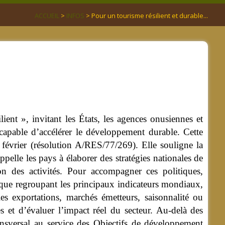
ACCUEIL
>
INFOS
> Pour un tourisme résilient et durable...
ent », invitant les États, les agences onusiennes et
capable d’accélérer le développement durable. Cette
7 février (résolution A/RES/77/269).
Elle souligne la
ppelle les pays à élaborer des stratégies nationales de
on des activités. Pour accompagner ces politiques,
ique regroupant les principaux indicateurs mondiaux,
les exportations, marchés émetteurs, saisonnalité ou
s et d’évaluer l’impact réel du secteur. Au-delà des
ransversal au service des Objectifs de développement