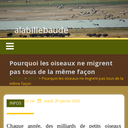
alabillebaude
Pourquoi les oiseaux ne migrent
pas tous de la même façon
ACCUEIL
>
INFOS
> Pourquoi les oiseaux ne migrent pas tous de la
même façon
aucun mot clé
mardi 20 janvier 2026
INFOS
Chaque année, des milliards de petits oiseaux