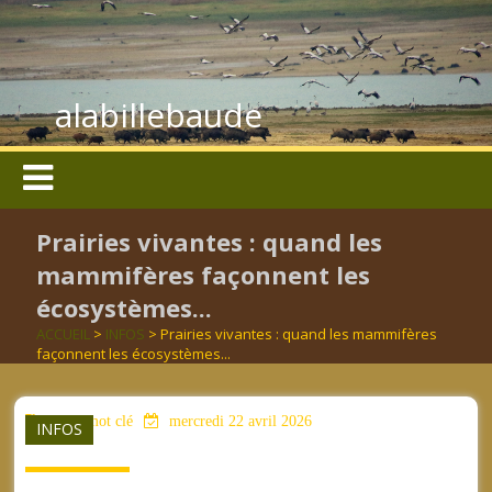
alabillebaude
Prairies vivantes : quand les
mammifères façonnent les
écosystèmes...
ACCUEIL
>
INFOS
> Prairies vivantes : quand les mammifères
façonnent les écosystèmes...
aucun mot clé
mercredi 22 avril 2026
INFOS