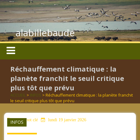
alabillebaude
Réchauffement climatique : la
planète franchit le seuil critique
plus tôt que prévu
ACCUEIL
>
INFOS
> Réchauffement climatique : la planète franchit
le seuil critique plus tôt que prévu
aucun mot clé
lundi 19 janvier 2026
INFOS