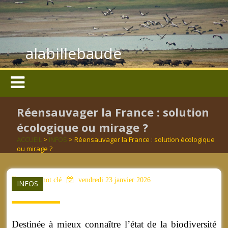
alabillebaude
Réensauvager la France : solution
écologique ou mirage ?
ACCUEIL
>
INFOS
> Réensauvager la France : solution écologique
ou mirage ?
aucun mot clé
vendredi 23 janvier 2026
INFOS
Destinée à mieux connaître l’état de la biodiversité