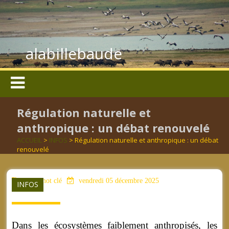
alabillebaude
Régulation naturelle et
anthropique : un débat renouvelé
ACCUEIL
>
INFOS
> Régulation naturelle et anthropique : un débat
renouvelé
aucun mot clé
vendredi 05 décembre 2025
INFOS
Dans les écosystèmes faiblement anthropisés, les