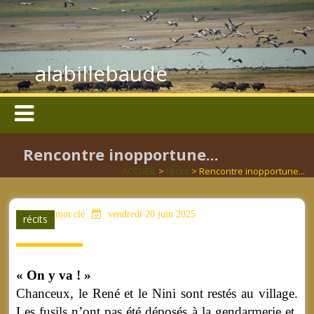
alabillebaude
Rencontre inopportune...
ACCUEIL
>
récits
> Rencontre inopportune...
aucun mot clé
vendredi 20 juin 2025
récits
« On y va ! »
Chanceux, le René et le Nini sont restés au village.
Les fusils n’ont pas été déposés à la gendarmerie et,