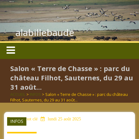
alabillebaude
Salon « Terre de Chasse » : parc du
château Filhot, Sauternes, du 29 au
31 août...
ACCUEIL
>
INFOS
> Salon « Terre de Chasse » : parc du château
Filhot, Sauternes, du 29 au 31 août...
aucun mot clé
lundi 25 août 2025
INFOS