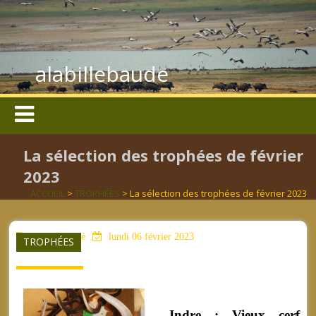
alabillebaude
La sélection des trophées de février
2023
ACCUEIL
>
TROPHÉES
> La sélection des trophées de février 2023
aucun mot clé
lundi 06 février 2023
TROPHÉES
- Indre : Vieux
cerf