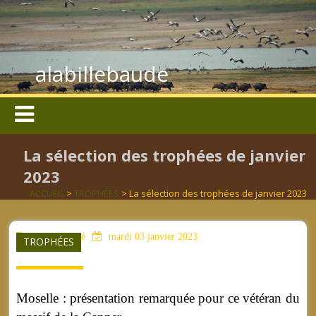
alabillebaude
La sélection des trophées de janvier
2023
ACCUEIL
>
TROPHÉES
> La sélection des trophées de janvier 2023
aucun mot clé
mardi 03 janvier 2023
TROPHÉES
Moselle :
présent
ation
remarquée
pour ce vétéran
du