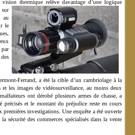
e vision thermique relève davantage d’une logique
 sur
s au
r le
ues,
reux
 par
 des
ermont-Ferrand, a été la cible d’un cambriolage à la
ns et les images de vidéosurveillance, au moins deux
s malfaiteurs ont dérobé plusieurs armes de chasse, a
 précisés et le montant du préjudice reste en cours
ux premières investigations. Une enquête a été ouverte
de la sécurité des commerces spécialisés dans la vente