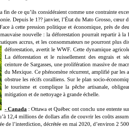
la fin de ce qu’ils considéraient comme une contrainte excess
ie. Depuis le 1?? janvier, l’État du Mato Grosso, cœur de 
 Face à cette pression politique et économique, près de d
 mauvaise nouvelle : la déforestation pourrait repartir à 
atiques accrus, et les consommateurs ne pourront plus dis
déforestation, avertit le WWF.
Cette dynamique agricole
La déforestation et le ruissellement des engrais et s
ceinture de Sargasses, une prolifération massive de mac
du Mexique. Ce phénomène récurrent, amplifié par les ac
obstrue les récifs coralliens. Sur le plan socio-économi
le tourisme et complique la pêche artisanale, obligea
mitigation et de nettoyage à grande échelle.
- Canada
: Ottawa et Québec ont conclu une entente su
u’à 12,4 millions de dollars afin de couvrir les coûts ass
oulée de l’interdiction, décrétée en mai 2020, d’environ 2 5