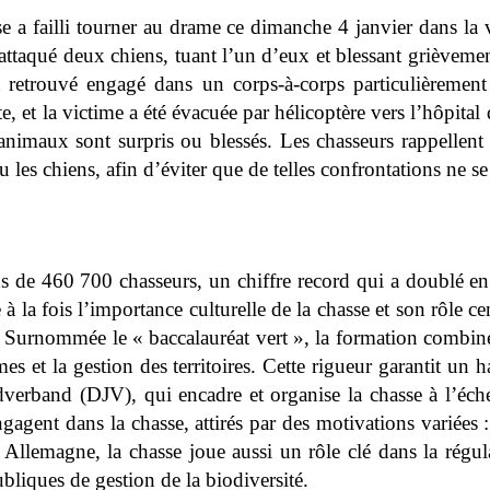
e a failli tourner au drame ce dimanche 4 janvier dans la 
taqué deux chiens, tuant l’un d’eux et blessant grièvement
t retrouvé engagé dans un corps-à-corps particulièrement 
e, et la victime a été évacuée par hélicoptère vers l’hôpital
animaux sont surpris ou blessés. Les chasseurs rappellent 
u les chiens, afin d’éviter que de telles confrontations ne s
s de 460 700 chasseurs, un chiffre record qui a doublé en
 la fois l’importance culturelle de la chasse et son rôle c
. Surnommée le « baccalauréat vert », la formation combine
mes et la gestion des territoires. Cette rigueur garantit u
erband (DJV), qui encadre et organise la chasse à l’échel
agent dans la chasse, attirés par des motivations variées :
Allemagne, la chasse joue aussi un rôle clé dans la régula
ubliques de gestion de la biodiversité.