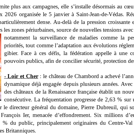
mite plus aux campagnes, elle s’installe désormais au cœur
 2026 organisée le 5 janvier à Saint-Jean-de-Védas. Réu
ticulièrement dense. Au-delà de la pression croissante exe
s les zones périurbaines, source de nouvelles tensions avec l
notamment la surveillance de maladies comme la pest
priorités, tout comme l’adaptation aux évolutions réglem
gibier. Face à ces défis, la fédération appelle à une c
pouvoirs publics, afin de concilier sécurité, protection des 
- Loir et Cher
: le château de Chambord a achevé l’ann
dynamique déjà engagée depuis plusieurs années. Avec 1
des châteaux de la Renaissance française établit un nou
consécutive. La fréquentation progresse de 2,63 % sur u
 le directeur général du domaine, Pierre Dubreuil, qui so
 François Ier, menacée d’effondrement. Six millions d’eu
8,3 % du public, principalement originaires du Centre-Val 
les Britanniques.