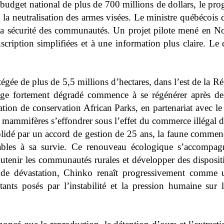
budget national de plus de 700 millions de dollars, le pr
la neutralisation des armes visées. Le ministre québécois d
er la sécurité des communautés. Un projet pilote mené en N
iption simplifiées et à une information plus claire. Le 
tégée de plus de 5,5 millions d’hectares, dans l’est de la Ré
ge fortement dégradé commence à se régénérer après des
sation de conservation African Parks, en partenariat avec 
ds mammifères s’effondrer sous l’effet du commerce illégal 
olidé par un accord de gestion de 25 ans, la faune commen
orables à sa survie. Ce renouveau écologique s’accompag
soutenir les communautés rurales et développer des disposit
s de dévastation, Chinko renaît progressivement comme 
tants posés par l’instabilité et la pression humaine sur l