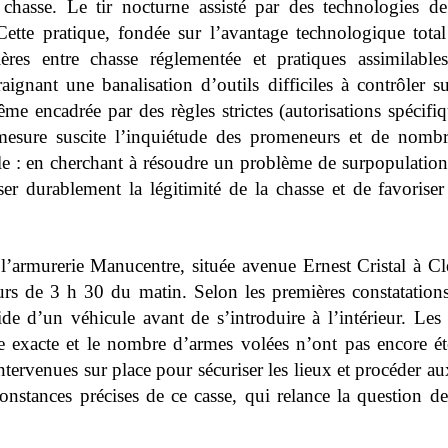
chasse. Le tir nocturne assisté par des technologies d
Cette pratique, fondée sur l’avantage technologique total
tières entre chasse réglementée et pratiques assimilable
nant une banalisation d’outils difficiles à contrôler su
me encadrée par des règles strictes (autorisations spécifiq
la mesure suscite l’inquiétude des promeneurs et de nomb
le : en cherchant à résoudre un problème de surpopulation
er durablement la légitimité de la chasse et de favoriser
 l’armurerie Manucentre, située avenue Ernest Cristal à Cl
tours de 3 h 30 du matin. Selon les premières constatatio
aide d’un véhicule avant de s’introduire à l’intérieur. Le
 exacte et le nombre d’armes volées n’ont pas encore été
ntervenues sur place pour sécuriser les lieux et procéder a
rconstances précises de ce casse, qui relance la question 