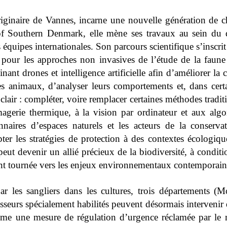
iginaire de Vannes, incarne une nouvelle génération de ch
f Southern Denmark, elle mène ses travaux au sein du dép
quipes internationales. Son parcours scientifique s’inscrit 
 pour les approches non invasives de l’étude de la faune
t drones et intelligence artificielle afin d’améliorer la 
s animaux, d’analyser leurs comportements et, dans certai
t clair : compléter, voire remplacer certaines méthodes trad
magerie thermique, à la vision par ordinateur et aux alg
naires d’espaces naturels et les acteurs de la conserva
ter les stratégies de protection à des contextes écologiqu
ut devenir un allié précieux de la biodiversité, à condit
ment tournée vers les enjeux environnementaux contemporain
r les sangliers dans les cultures, trois départements (M
sseurs spécialement habilités peuvent désormais intervenir
mme une mesure de régulation d’urgence réclamée par le 