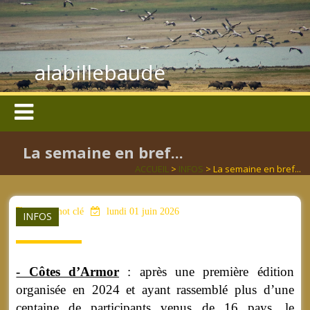
alabillebaude
La semaine en bref...
ACCUEIL
>
INFOS
> La semaine en bref...
aucun mot clé
lundi 01 juin 2026
INFOS
- Côtes d’Armor
: après une première édition
organisée en 2024 et ayant rassemblé plus d’une
centaine de participants venus de 16 pays, le