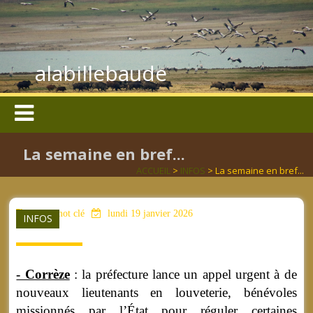
alabillebaude
La semaine en bref...
ACCUEIL
>
INFOS
> La semaine en bref...
aucun mot clé
lundi 19 janvier 2026
INFOS
- Corrèze
: la préfecture lance un appel urgent à de
nouveaux lieutenants en louveterie, bénévoles
missionnés par l’État pour réguler certaines