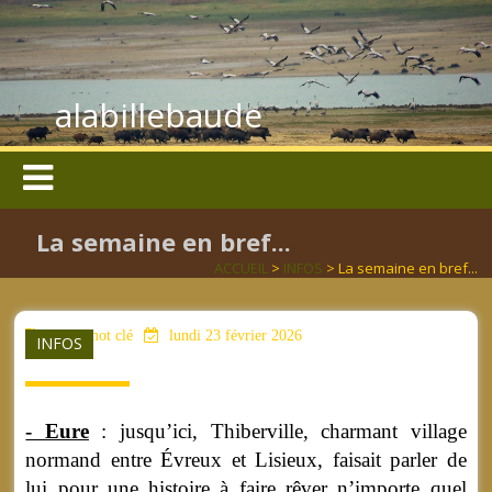
alabillebaude
La semaine en bref...
ACCUEIL
>
INFOS
> La semaine en bref...
aucun mot clé
lundi 23 février 2026
INFOS
- Eure
: jusqu’ici, Thiberville, charmant village
normand entre Évreux et Lisieux, faisait parler de
lui pour une histoire à faire rêver n’importe quel