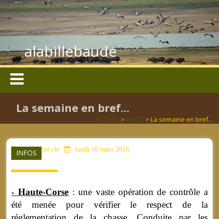
alabillebaude
La semaine en bref...
ACCUEIL
>
INFOS
> La semaine en bref...
aucun mot clé
lundi 16 mars 2026
INFOS
- Haute-Corse
: une vaste opération de contrôle a
été menée pour vérifier le respect de la
réglementation de la chasse. Conduite par les