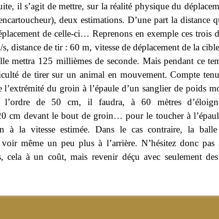
uite, il s’agit de mettre, sur la réalité physique du déplace
l’encartoucheur), deux estimations. D’une part la distance q
de déplacement de celle-ci… Reprenons en exemple ces trois 
m/s, distance de tir : 60 m, vitesse de déplacement de la cib
lle mettra 125 millièmes de seconde. Mais pendant ce t
fficulté de tirer sur un animal en mouvement. Compte ten
l’extrémité du groin à l’épaule d’un sanglier de poids 
 l’ordre de 50 cm, il faudra, à 60 mètres d’éloign
0 cm devant le bout de groin… pour le toucher à l’épaule
n à la vitesse estimée. Dans le cas contraire, la balle
voir même un peu plus à l’arrière. N’hésitez donc pas à
es, cela à un coût, mais revenir déçu avec seulement d