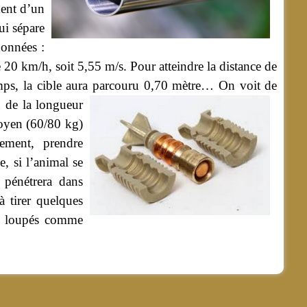
ment d’un
ui sépare
données :
le 20 km/h, soit 5,55 m/s. Pour atteindre la distance de
emps, la cible aura parcouru 0,70 mètre…
On voit de
u de la longueur
moyen (60/80 kg)
ement, prendre
, si l’animal se
 pénétrera dans
 tirer quelques
es loupés comme