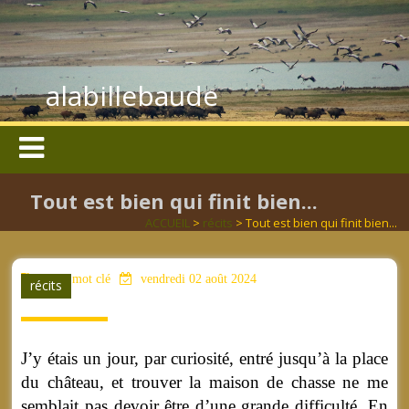
alabillebaude
Tout est bien qui finit bien...
ACCUEIL
>
récits
> Tout est bien qui finit bien...
aucun mot clé
vendredi 02 août 2024
récits
J’y étais un jour, par curiosité, entré jusqu’à la place
du château, et trouver la maison de chasse ne me
semblait pas devoir être d’une grande difficulté. En