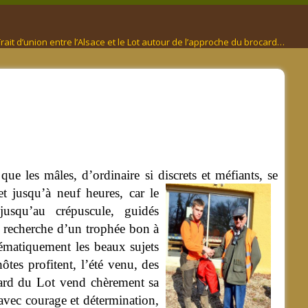
rait d’union entre l’Alsace et le Lot autour de l’approche du brocard…
ue les mâles, d’ordinaire si discrets et méfiants, se
t jusqu’à neuf heures, car le
usqu’au crépuscule, guidés
la recherche d’un trophée bon à
stématiquement les beaux sujets
ôtes profitent, l’été venu, des
ocard du Lot vend chèrement sa
avec courage et détermination,