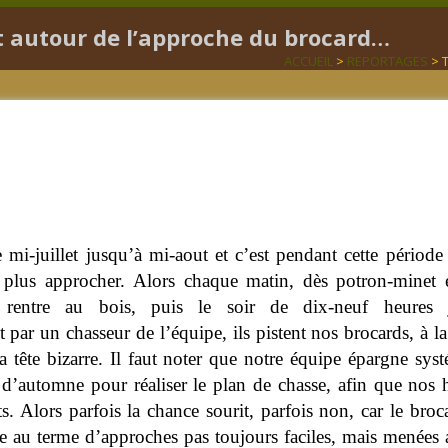
Lot autour de l’approche du brocard…
ACCUEIL
>
REPORTAGES
> T
i-juillet jusqu’à mi-aout et c’est pendant cette période q
u plus approcher.
Alors chaque matin, dès potron-minet e
 rentre au bois, puis le soir de dix-neuf heures j
 par un chasseur de l’équipe, ils pistent nos brocards, à 
la tête bizarre. Il faut noter que notre équipe épargne sy
 d’automne pour réaliser le plan de chasse, afin que nos h
ts. Alors parfois la chance sourit, parfois non, car le br
te au terme d’approches pas toujours faciles, mais menées 