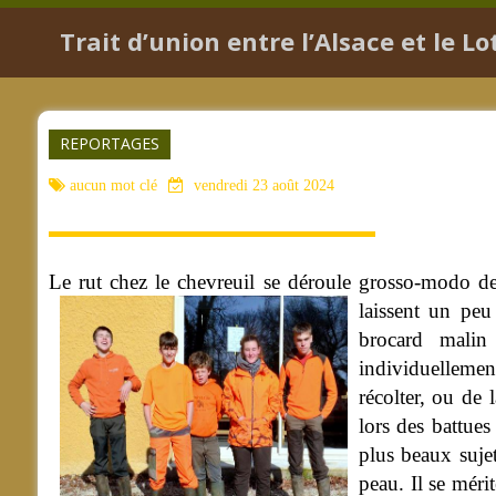
Trait d’union entre l’Alsace et le 
REPORTAGES
aucun mot clé
vendredi 23 août 2024
Le rut chez le chevreuil se déroule grosso-modo de m
laissent un pe
brocard malin
individuellement
récolter, ou de 
lors des battues
plus beaux suje
peau. Il se méri