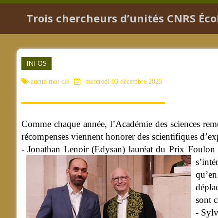
Trois chercheurs d’unités CNRS Éc
INFOS
aucun mot clé
mercredi 03 décembre 2025
Comme chaque année, l’Académie des sciences remet
récompenses viennent honorer des scientifiques d’exp
- Jonathan Lenoir (Edysan) lauréat du Prix Foulon :
s’int
qu’en
déplac
sont c
- Syl