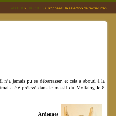
ACCUEIL
>
TROPHÉES
> Trophées : la sélection de février 2025
l n’a jamais pu se débarrasser, et cela a abouti à la
’animal a été prélevé dans le massif du Molfaing le 8
Ardennes