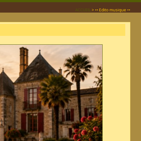
ACCUEIL
> •• Edito musique ••