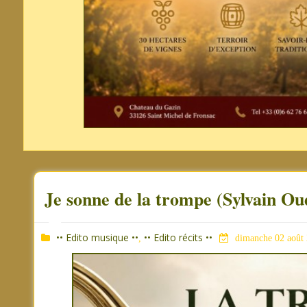
Je sonne de la trompe (Sylvain Ou
•• Edito musique ••
•• Edito récits ••
,
dimanche 02 août