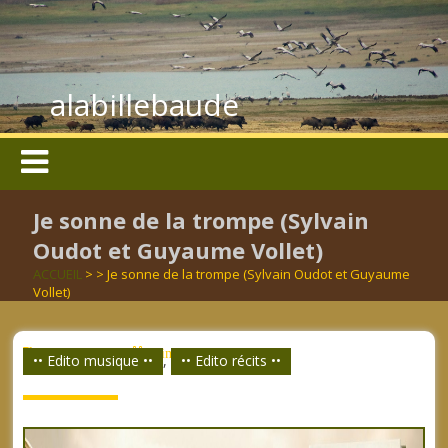
alabillebaude
Je sonne de la trompe (Sylvain
Oudot et Guyaume Vollet)
ACCUEIL
> > Je sonne de la trompe (Sylvain Oudot et Guyaume
Vollet)
aucun mot clé
dimanche 02 août 2026
•• Edito musique ••
,
•• Edito récits ••